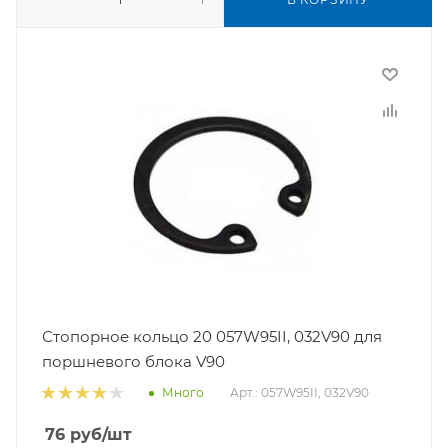
Стопорное кольцо 20 057W95II, 032V90 для
поршневого блока V90
Арт.: 057W95II, 032V90
Много
76
руб
/шт