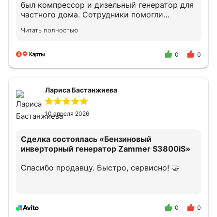
был компрессор и дизельный генератор для
частного дома. Сотрудники помогли
подобрать оборудование.
Читать полностью
Квалифицированно проконсультировали по
подключению и дальнейшему облуживанию.
В случае необходимости снова обращусь и
0
0
порекомендую своим знакомым.
Лариса Бастанжиева
10 апреля 2026
Сделка состоялась
«Бензиновый
инверторный генератор Zammer S3800iS»
Спасибо продавцу. Быстро, сервисно! 🤝
0
0