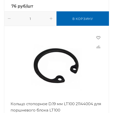
76
руб
/шт
В КОРЗИНУ
Кольцо стопорное D.19 мм LT100 21144004 для
поршневого блока LT100