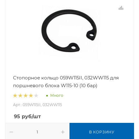
Стопорное кольцо 059W115II, 032WW115 для
поршневого блока W115-10 (10 бар)
Много
Арт.: 059W115II, 032WW115
95
руб
/шт
В КОРЗИНУ