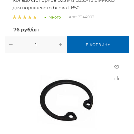
Кольцо стопорное D.15 мм LB50/75 21144003
для поршневого блока LB50
Арт.: 21144003
Много
76
руб
/шт
В КОРЗИНУ