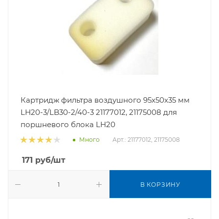
Картридж фильтра воздушного 95x50x35 мм
LH20-3/LB30-2/40-3 21177012, 21175008 для
поршневого блока LH20
Арт.: 21177012, 21175008
Много
171
руб
/шт
В КОРЗИНУ