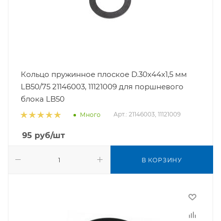
Кольцо пружинное плоское D.30х44х1,5 мм
LB50/75 21146003, 11121009 для поршневого
блока LB50
Арт.: 21146003, 11121009
Много
95
руб
/шт
В КОРЗИНУ