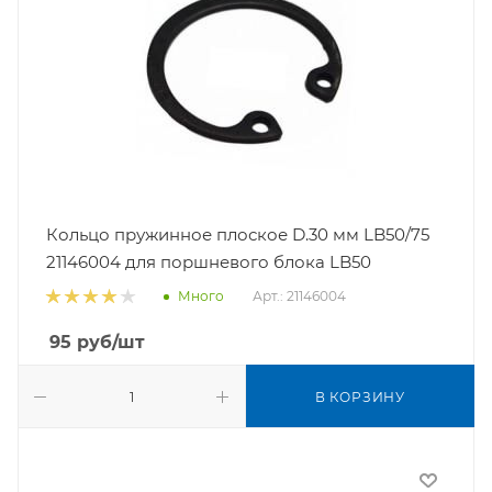
Кольцо пружинное плоское D.30 мм LB50/75
21146004 для поршневого блока LB50
Арт.: 21146004
Много
95
руб
/шт
В КОРЗИНУ