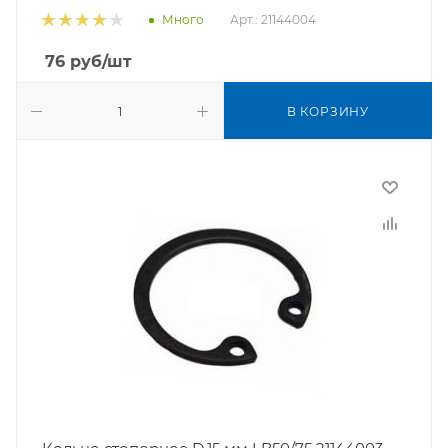
Арт.: 21144004
Много
76
руб
/шт
В КОРЗИНУ